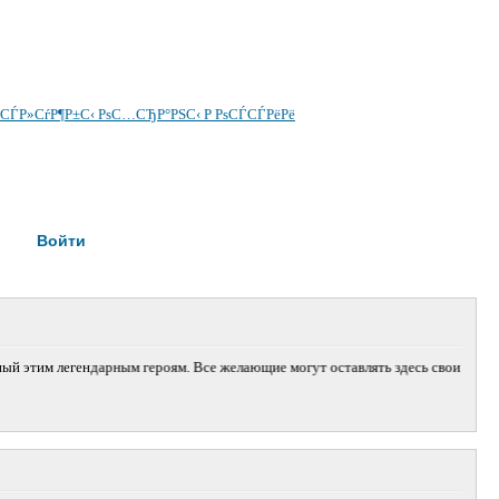
 СЃР»СѓР¶Р±С‹ РѕС…СЂР°РЅС‹ Р РѕСЃСЃРёРё
Войти
этим легендарным героям. Все желающие могут оставлять здесь свои сообщен