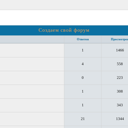
Создаем свой форум
Ответов
Просмотро
1
1466
4
558
0
223
1
308
1
343
21
1344