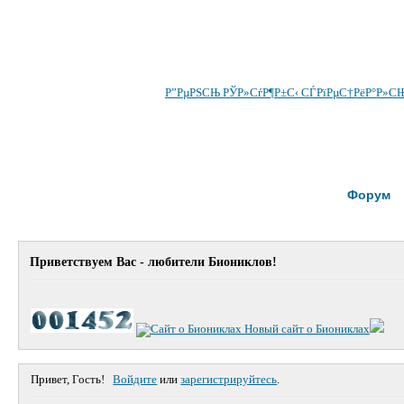
Р”РµРЅСЊ РЎР»СѓР¶Р±С‹ СЃРїРµС†РёР°Р»СЊ
Форум
Приветствуем Вас - любители Биониклов!
Новый сайт о Биониклах
Привет, Гость!
Войдите
или
зарегистрируйтесь
.