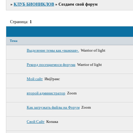
»
КЛУБ БИОНИКЛОВ
»
Создаем свой форум
Страница:
1
Тема
Выделение темы как «важная».
Warrior of light
Рекорд посещаемоси форума
Warrior of light
Мой сайт
Ик@ракс
второй администратор
Zoom
Как загружать файлы на Форум
Zoom
Свой Сайт
Копака