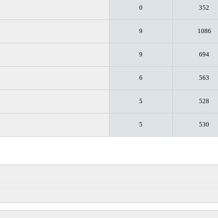
0
352
9
1086
9
694
6
563
5
528
5
530