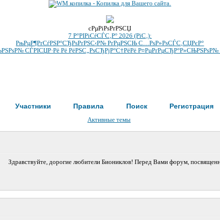
cРµРіРѕРґРЅСЏ
7 Р°РІРіСѓСЃС‚Р° 2026 (РїС‚):
РњРµР¶РґСѓРЅР°СЂРѕРґРЅС‹Р№ РґРµРЅСЊ С…РѕР»РѕСЃС‚СЏРєР°
РЅРѕР№ СЃРІСЏР·Рё Рё РёРЅС„РѕСЂРјР°С†РёРё Р¤РµРґРµСЂР°Р»СЊРЅРѕР№
Участники
Правила
Поиск
Регистрация
Активные темы
Здравствуйте, дорогие любители Биониклов! Перед Вами форум, посвященный 