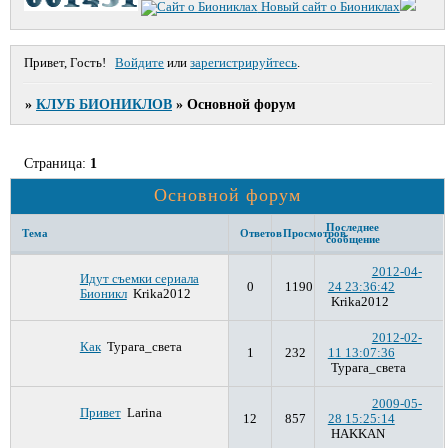
Новый сайт о Биониклах
Привет, Гость!
Войдите
или
зарегистрируйтесь
.
»
КЛУБ БИОНИКЛОВ
»
Основной форум
Страница:
1
Основной форум
Последнее
Тема
Ответов
Просмотров
сообщение
2012-04-
Идут съемки сериала
0
1190
24 23:36:42
Бионикл
Krika2012
Krika2012
2012-02-
Как
Турага_света
1
232
11 13:07:36
Турага_света
2009-05-
Привет
Larina
12
857
28 15:25:14
HAKKAN