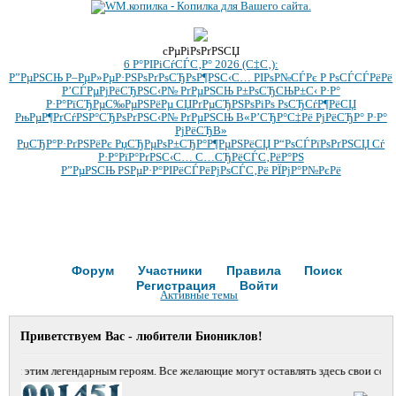
cРµРіРѕРґРЅСЏ
6 Р°РІРіСѓСЃС‚Р° 2026 (С‡С‚):
Р”РµРЅСЊ Р–РµР»РµР·РЅРѕРґРѕСЂРѕР¶РЅС‹С… РІРѕР№СЃРє Р РѕСЃСЃРёРё
Р’СЃРµРјРёСЂРЅС‹Р№ РґРµРЅСЊ Р±РѕСЂСЊР±С‹ Р·Р°
Р·Р°РїСЂРµС‰РµРЅРёРµ СЏРґРµСЂРЅРѕРіРѕ РѕСЂСѓР¶РёСЏ
РњРµР¶РґСѓРЅР°СЂРѕРґРЅС‹Р№ РґРµРЅСЊ В«Р’СЂР°С‡Рё РјРёСЂР° Р·Р°
РјРёСЂВ»
РџСЂР°Р·РґРЅРёРє РџСЂРµРѕР±СЂР°Р¶РµРЅРёСЏ Р“РѕСЃРїРѕРґРЅСЏ Сѓ
Р·Р°РїР°РґРЅС‹С… С…СЂРёСЃС‚РёР°РЅ
Р”РµРЅСЊ РЅРµР·Р°РІРёСЃРёРјРѕСЃС‚Рё РЇРјР°Р№РєРё
Форум
Участники
Правила
Поиск
Регистрация
Войти
Активные темы
Приветствуем Вас - любители Биониклов!
ый этим легендарным героям. Все желающие могут оставлять здесь свои сооб