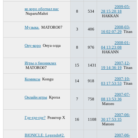
2009-05-
ко коро обогнал нас
8
534
28 15:20:18
NuparuMahri
HAKKAN
2008-03-
Музыка.
MATORO07
3
406
16 02:07:29
Titan
2008-01-
Ону-коро
Онуа олда
8
976
04 13:23:08
HAKANN
Игры о биониклах
2007-12-
15
1431
MATORO07
19 14:36:19
Titan
2007-10-
Комиксы
Kongu
14
918
03 17:53:53
Titan
2007-07-
Онлайн игры
Кроха
7
758
08 13:53:36
Matoro
2007-06-
Где-где-где?
Реактор Х
16
1108
30 17:53:35
Matoro
BIONICLE: Legends#2.
2007-06-