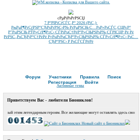
cРµРіРѕРґРЅСЏ
7 Р°РІРіСѓСЃС‚Р° 2026 (РїС‚):
РњРµР¶РґСѓРЅР°СЂРѕРґРЅС‹Р№ РґРµРЅСЊ С…РѕР»РѕСЃС‚СЏРєР°
Р”РµРЅСЊ РЎР»СѓР¶Р±С‹ СЃРїРµС†РёР°Р»СЊРЅРѕР№ СЃРІСЏР·Рё Рё
РёРЅС„РѕСЂРјР°С†РёРё Р¤РµРґРµСЂР°Р»СЊРЅРѕР№ СЃР»СѓР¶Р±С‹ РѕС…
СЂР°РЅС‹ Р РѕСЃСЃРёРё
Форум
Участники
Правила
Поиск
Регистрация
Войти
Активные темы
Приветствуем Вас - любители Биониклов!
енный этим легендарным героям. Все желающие могут оставлять здесь свои с
Новый сайт о Биониклах