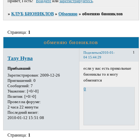
Привет, Гость!
Войдите
или
зарегистрируйтесь
.
»
КЛУБ БИОНИКЛОВ
»
Обменяю
»
обменяю биониклов
Страница:
1
обменяю биониклов
1
Поделиться
2010-01-
Таху Нува
04 15:44:29
если у вас есть прикольные
Прибывший
биониклы то я могу
Зарегистрирован
: 2009-12-26
обменятся
Приглашений:
0
Сообщений:
7
0
Уважение:
[+0/-0]
Позитив:
[+0/-0]
Провел на форуме:
2 часа 22 минуты
Последний визит:
2010-01-12 15:51:08
Страница:
1